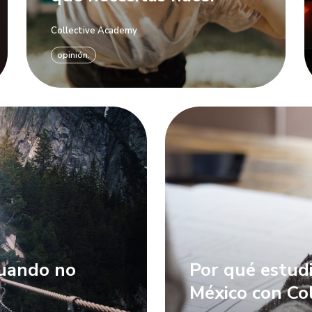
Collective Academy
opinión.
cuando no
Por qué estudi
México con Co