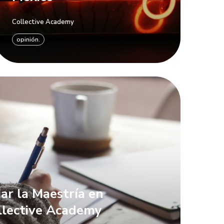
Collective Academy
opinión.
ar la Maestría en
llective Academy