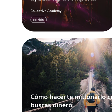
Collective Academy
opinión.
Cómo hacerte millonario 
buscas dinero