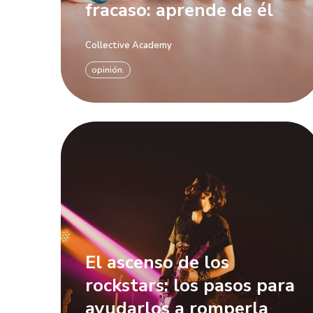
fracaso: aprende de él
Collective Academy
opinión.
El ascenso de los
rockstars: los pasos para
ayudarlos a romperla