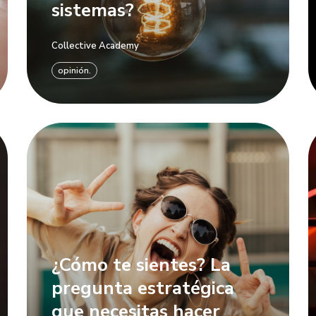
sistemas?
Collective Academy
opinión.
¿Cómo te sientes? La
pregunta estratégica
que necesitas hacer