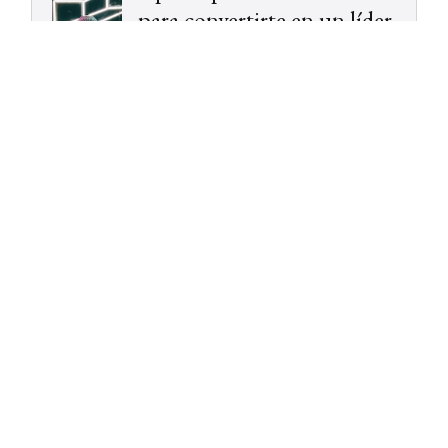
para convertirte en un líder
persuasivo
Posts antiguos
Jefes vs. Líderes ¿Una falsa
comparación?