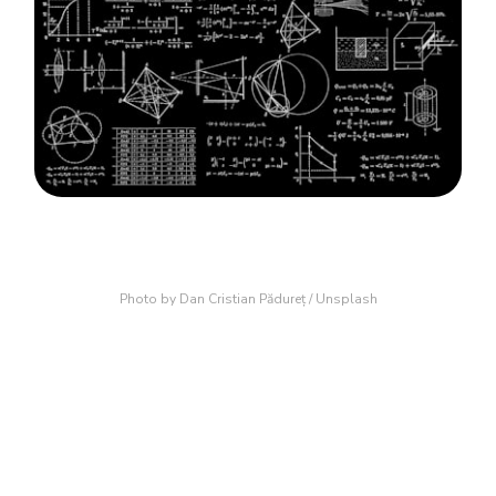
Photo by
Dan Cristian Pădureț
/
Unsplash