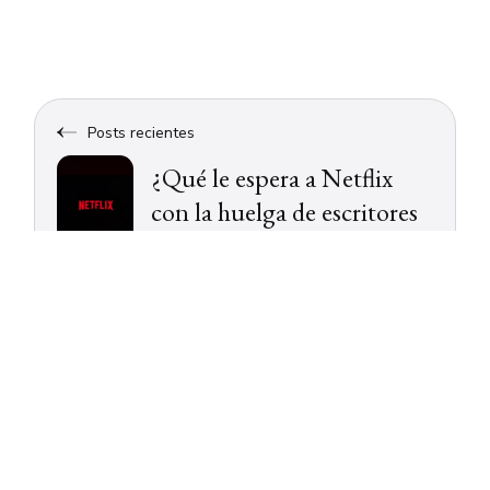
Posts recientes
¿Qué le espera a Netflix
con la huelga de escritores
y actores de Hollywood?
Posts antiguos
Más que un trabajo: tener
propósito puede cambiar
tu organización (y muchas
vidas)