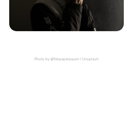
Photo by
@felipepelaquim
/
Unsplash