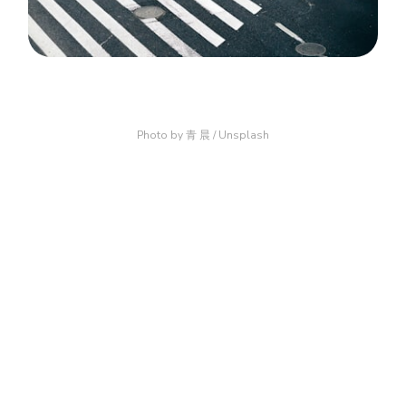
Photo by
青 晨
/
Unsplash