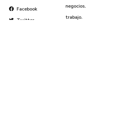
negocios.
Facebook
trabajo.
Twitter
tecnologia.
evolución.
sign up
opinión.
sign in
programas