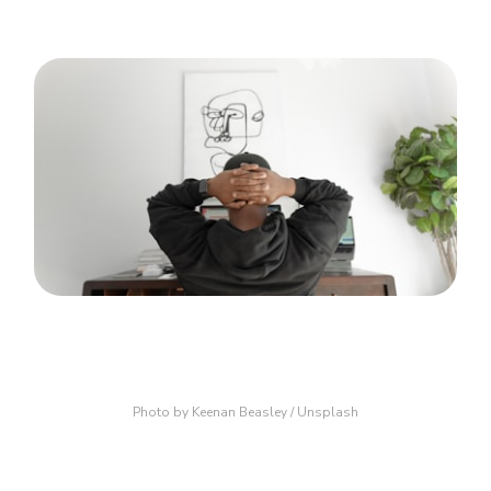
Photo by 
Keenan Beasley
 / 
Unsplash