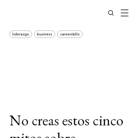
liderazgo
business
careerskills
No creas estos cinco
mitos sobre