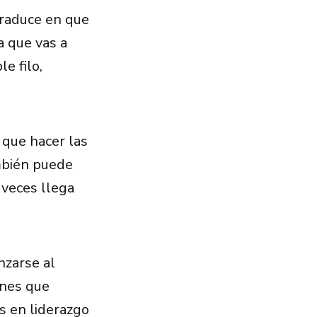
raduce en que
a que vas a
e filo,
 que hacer las
ambién puede
 veces llega
nzarse al
unes que
 en liderazgo