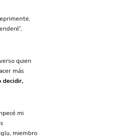
deprimente.
enderé”,
verso quien
hacer más
 decidir,
mpecé mi
ás
oglu, miembro