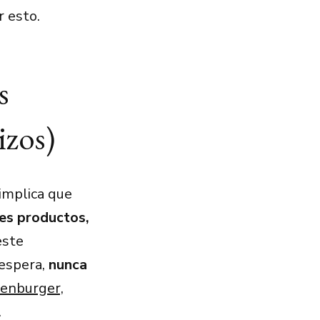
 esto.
s
izos)
implica que
es productos,
este
espera,
nunca
fenburger,
.