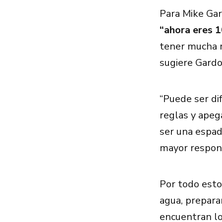
Para Mike Ga
“ahora eres 
tener mucha m
sugiere Gard
“Puede ser di
reglas y apega
ser una espad
mayor respons
Por todo esto
agua, prepara
encuentran l