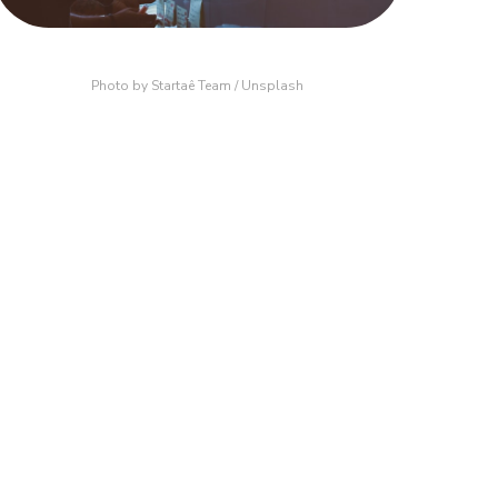
Photo by 
Startaê Team
 / 
Unsplash