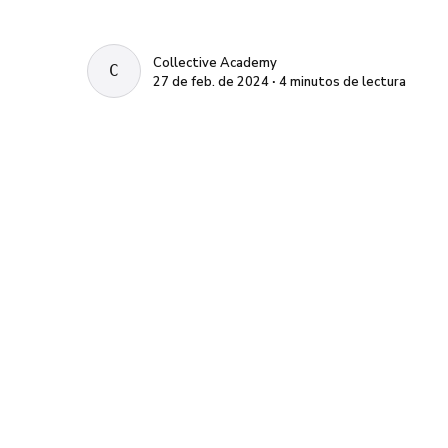
Collective Academy
COLLECTIVE ACADEMY
27 de feb. de 2024 ∙ 4 minutos de lectura