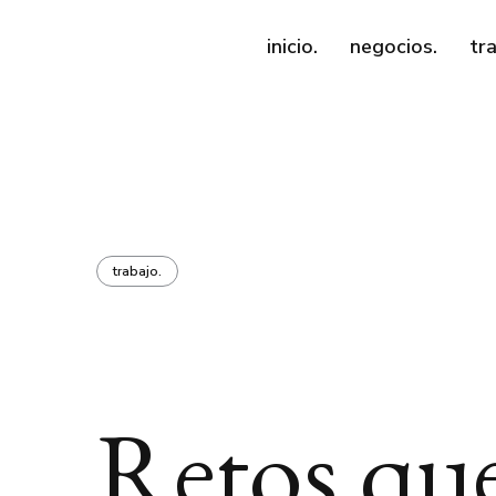
inicio.
negocios.
tr
trabajo.
Retos qu