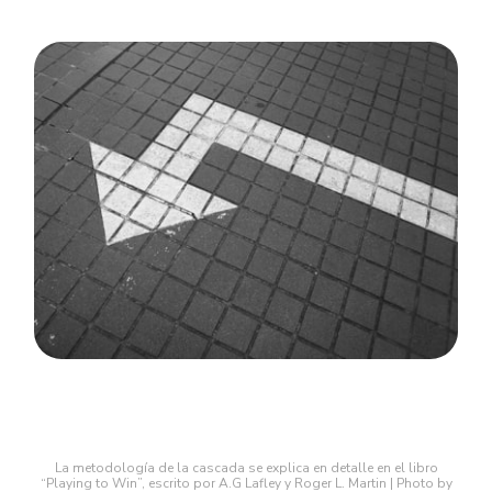
La metodología de la cascada se explica en detalle en el libro
“Playing to Win”
, escrito por A.G Lafley y Roger L. Martin | Photo by