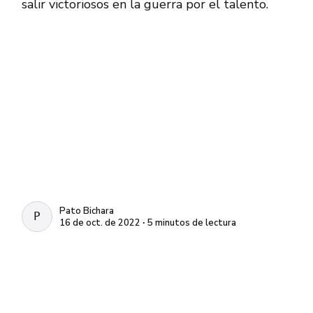
salir victoriosos en la guerra por el talento.
Pato Bichara
PATO BICHARA
16 de oct. de 2022 ∙ 5 minutos de lectura