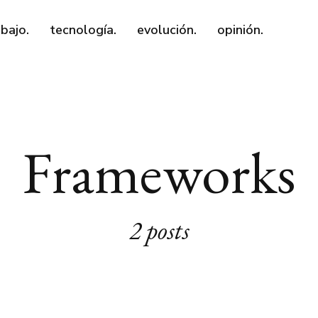
abajo.
tecnología.
evolución.
opinión.
Frameworks
2 posts