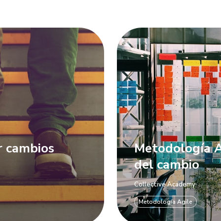
r cambios
Metodología A
del cambio
Collective Academy
Metodología Agile